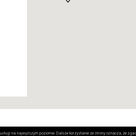
styliów Domowych. Wszelkie prawa zastrzeżone.
|
Polityka Pry
usługi na najwyższym poziomie. Dalsze korzystanie ze strony oznacza, że zgad