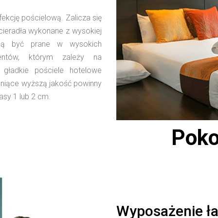
ekcję pościelową. Zalicza się
ścieradła wykonane z wysokiej
ogą być prane w wysokich
entów, którym zależy na
gładkie pościele hotelowe
eniące wyższą jakość powinny
asy 1 lub 2 cm.
Poko
Wyposażenie ła