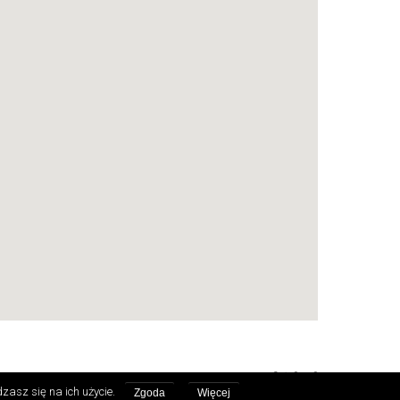
watności
Projekt i wykonanie:
zasz się na ich użycie.
Zgoda
Więcej