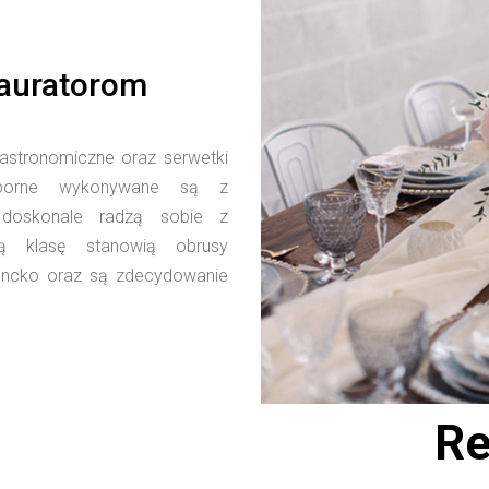
tauratorom
astronomiczne oraz serwetki
odporne wykonywane są z
e doskonale radzą sobie z
zą klasę stanowią obrusy
egancko oraz są zdecydowanie
Re