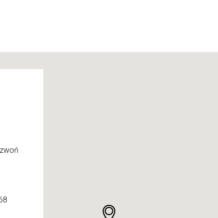
dzwoń
568