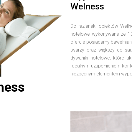
Welness
Do łazienek, obiektów Welln
hotelowe wykonywane ze 10
ofercie posiadamy bawełniany 
twarzy oraz większy do sau
dywaniki hotelowe, które uk
Idealnym uzupełnieniem konfek
niezbędnym elementem wypo
ness