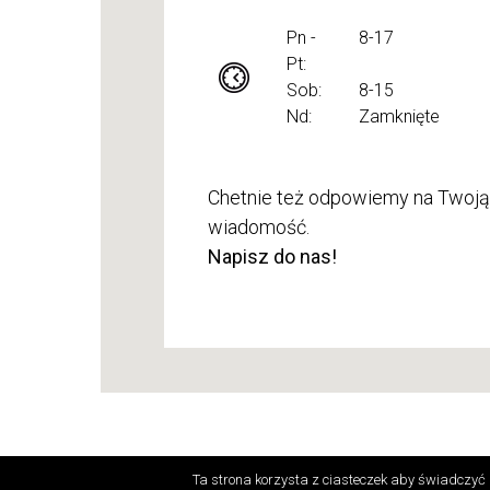
Pn -
8-17
Pt:
Sob:
8-15
Nd:
Zamknięte
Chetnie też odpowiemy na Twoją
wiadomość.
Napisz do nas!
Copyright © 2018 Paulina Podlaskie Centrum Tek
Ta strona korzysta z ciasteczek aby świadczyć 